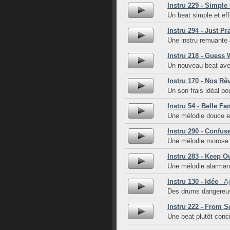
Instru 229 - Simple
Un beat simple et ef
Instru 294 - Just Pr
Une instru remuante 
Instru 218 - Guess 
Un nouveau beat ave
Instru 170 - Nos Rê
Un son frais idéal pou
Instru 54 - Belle Fa
Une mélodie douce et 
Instru 290 - Confus
Une mélodie morose s
Instru 283 - Keep O
Une mélodie alarmant
Instru 130 - Idée
- Aj
Des drums dangereus
Instru 222 - From S
Une beat plutôt conci