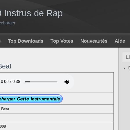
0 Instrus de Rap
écharger
s
Top Downloads
Top Votes
Nouveautés
Aide
L
Beat
 Beat
2008