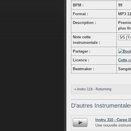
BPM :
99
Format :
MP3 12
Description :
Premier
plus fi
Note cette
instrumentale :
Partager :
Licence :
Cette c
Beatmaker :
Sangat
« Instru 118 - Returning
D'autres Instrumentale
Instru 310 - Carpe 
Une nouvelle instrum