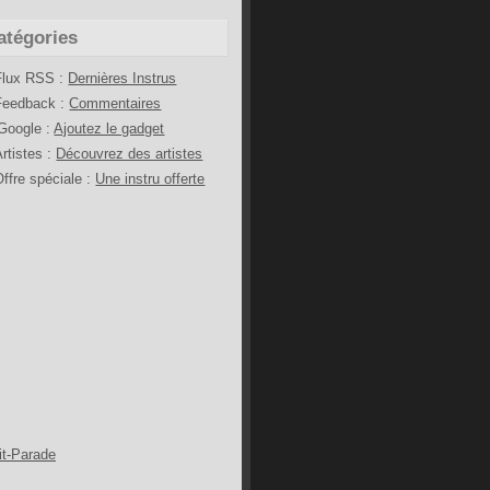
atégories
Flux RSS :
Dernières Instrus
Feedback :
Commentaires
iGoogle :
Ajoutez le gadget
Artistes :
Découvrez des artistes
Offre spéciale :
Une instru offerte