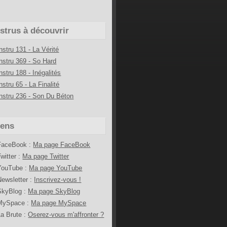
nstrus à découvrir
Instru 131 - La Vérité
Instru 369 - So Hard
nstru 188 - Inégalités
nstru 65 - La Finalité
Instru 236 - Son Du Béton
iens
FaceBook :
Ma page FaceBook
Twitter :
Ma page Twitter
YouTube :
Ma page YouTube
Newsletter :
Inscrivez-vous !
SkyBlog :
Ma page SkyBlog
MySpace :
Ma page MySpace
La Brute :
Oserez-vous m'affronter ?