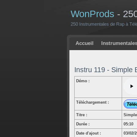
WonProds
- 25
250 Instrumentales de Rap à Tél
Accueil
Instrumentale
Instru 119 - Simple 
Démo :
Téléchargement :
Titre :
Simple
Durée :
05:10
Date d'ajout :
03/02/