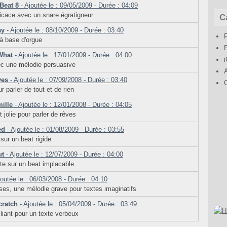
 Beat 8
- Ajoutée le : 09/05/2009 - Durée : 04:09
ficace avec un snare égratigneur
C
ay
- Ajoutée le : 08/10/2009 - Durée : 03:40
à base d'orgue
What
- Ajoutée le : 17/01/2009 - Durée : 04:00
c une mélodie persuasive
ves
- Ajoutée le : 07/09/2008 - Durée : 03:40
r parler de tout et de rien
mille
- Ajoutée le : 12/01/2008 - Durée : 04:05
jolie pour parler de rêves
ed
- Ajoutée le : 01/08/2009 - Durée : 03:55
ur un beat rigide
ut
- Ajoutée le : 12/07/2009 - Durée : 04:00
e sur un beat implacable
outée le : 06/03/2008 - Durée : 04:10
es, une mélodie grave pour textes imaginatifs
cratch
- Ajoutée le : 05/04/2009 - Durée : 03:49
liant pour un texte verbeux