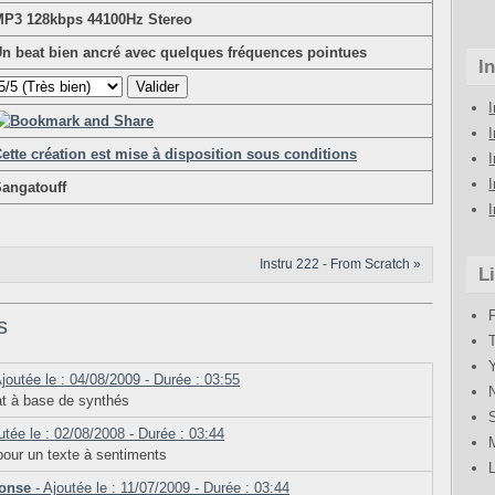
P3 128kbps 44100Hz Stereo
n beat bien ancré avec quelques fréquences pointues
I
ette création est mise à disposition sous conditions
angatouff
I
Instru 222 - From Scratch »
L
s
joutée le : 04/08/2009 - Durée : 03:55
cat à base de synthés
utée le : 02/08/2008 - Durée : 03:44
pour un texte à sentiments
ponse
- Ajoutée le : 11/07/2009 - Durée : 03:44