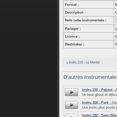
Format :
M
Description :
U
Note cette instrumentale :
Partager :
Licence :
C
Beatmaker :
S
« Instru 220 - Le Mental
D'autres Instrumentale
Instru 250 - Patient
- A
Un beat glissé et déli
Instru 168 - Parti
- Ajo
Une instru plus posée 
Instru 282 - Sans Ré