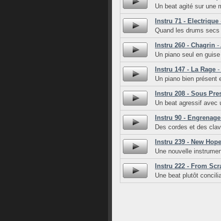
Un beat agité sur une 
Instru 71 - Electrique
Quand les drums secs e
Instru 260 - Chagrin
- 
Un piano seul en guise
Instru 147 - La Rage
-
Un piano bien présent 
Instru 208 - Sous Pre
Un beat agressif avec 
Instru 90 - Engrenage
Des cordes et des clavi
Instru 239 - New Hop
Une nouvelle instrumen
Instru 222 - From Scr
Une beat plutôt concili