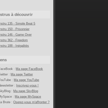
nstrus à découvrir
Instru 135 - Simple Beat 5
Instru 150 - Prisonnier
Instru 146 - Game Over
Instru 362 - Freedom
nstru 188 - Inégalités
iens
FaceBook :
Ma page FaceBook
Twitter :
Ma page Twitter
YouTube :
Ma page YouTube
Newsletter :
Inscrivez-vous !
SkyBlog :
Ma page SkyBlog
MySpace :
Ma page MySpace
La Brute :
Oserez-vous m'affronter ?