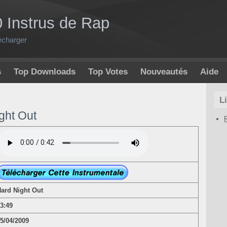
0 Instrus de Rap
écharger
s
Top Downloads
Top Votes
Nouveautés
Aide
L
ight Out
ard Night Out
03:49
5/04/2009