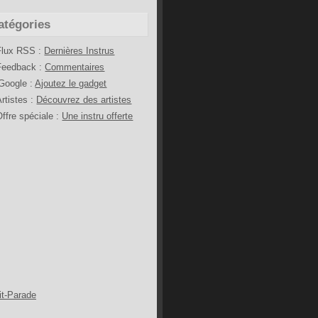
atégories
Flux RSS :
Dernières Instrus
Feedback :
Commentaires
iGoogle :
Ajoutez le gadget
Artistes :
Découvrez des artistes
Offre spéciale :
Une instru offerte