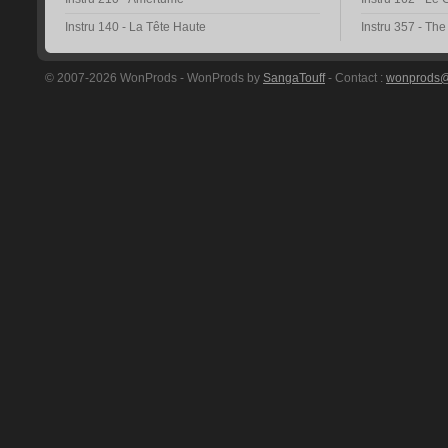
Instru 140 - La Tête Haute
Instru 357 - Th
© 2007-2026 WonProds - WonProds by
SangaTouff
- Contact :
wonprods@h