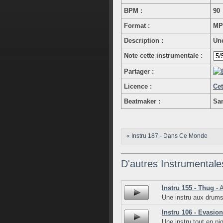
BPM :
90
Format :
MP
Description :
Une
Note cette instrumentale :
Partager :
Licence :
Cet
Beatmaker :
Sa
« Instru 187 - Dans Ce Monde
D'autres Instrumentale
Instru 155 - Thug
- A
Une instru aux drums
Instru 106 - Evasion
Une instru tout en piq