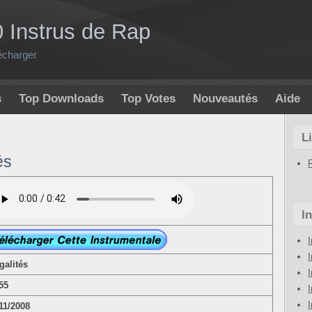
0 Instrus de Rap
écharger
s
Top Downloads
Top Votes
Nouveautés
Aide
L
és
I
galités
:55
/11/2008