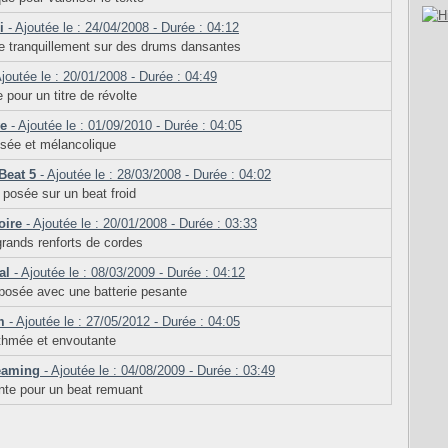
i
- Ajoutée le : 24/04/2008 - Durée : 04:12
e tranquillement sur des drums dansantes
joutée le : 20/01/2008 - Durée : 04:49
 pour un titre de révolte
ve
- Ajoutée le : 01/09/2010 - Durée : 04:05
sée et mélancolique
Beat 5
- Ajoutée le : 28/03/2008 - Durée : 04:02
 posée sur un beat froid
oire
- Ajoutée le : 20/01/2008 - Durée : 03:33
grands renforts de cordes
al
- Ajoutée le : 08/03/2009 - Durée : 04:12
posée avec une batterie pesante
m
- Ajoutée le : 27/05/2012 - Durée : 04:05
thmée et envoutante
reaming
- Ajoutée le : 04/08/2009 - Durée : 03:49
nte pour un beat remuant