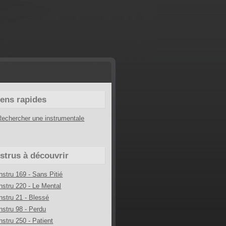
iens rapides
Rechercher une instrumentale
nstrus à découvrir
Instru 169 - Sans Pitié
Instru 220 - Le Mental
Instru 21 - Blessé
Instru 98 - Perdu
Instru 250 - Patient