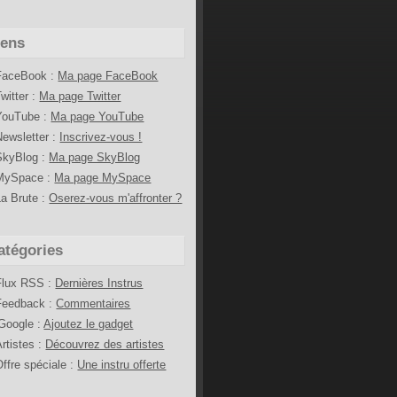
iens
FaceBook :
Ma page FaceBook
Twitter :
Ma page Twitter
YouTube :
Ma page YouTube
Newsletter :
Inscrivez-vous !
SkyBlog :
Ma page SkyBlog
MySpace :
Ma page MySpace
La Brute :
Oserez-vous m'affronter ?
atégories
Flux RSS :
Dernières Instrus
Feedback :
Commentaires
iGoogle :
Ajoutez le gadget
Artistes :
Découvrez des artistes
Offre spéciale :
Une instru offerte