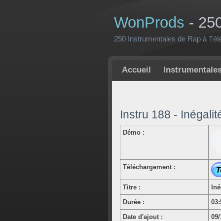
WonProds
- 25
250 Instrumentales de Rap à Tél
Accueil
Instrumentale
Instru 188 - Inégalit
Démo :
Téléchargement :
Titre :
Iné
Durée :
03
Date d'ajout :
09