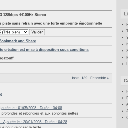
L
3 128kbps 44100Hz Stereo
 piste sans refrain avec une forte empreinte émotionnelle
te création est mise à disposition sous conditions
ngatouff
Instru 189 - Ensemble »
C
s
joutée le : 01/05/2008 - Durée : 04:08
 profondes et rebondies et aux sonorités nettes
- Ajoutée le : 20/01/2008 - Durée : 04:28
ué pour valoriser le texte