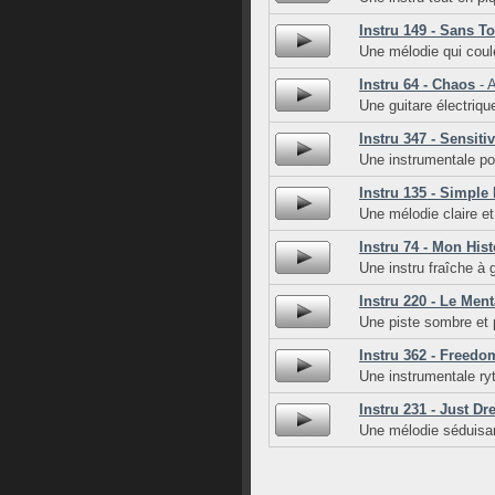
Instru 149 - Sans To
Une mélodie qui coul
Instru 64 - Chaos
- A
Une guitare électrique
Instru 347 - Sensiti
Une instrumentale po
Instru 135 - Simple 
Une mélodie claire et
Instru 74 - Mon Hist
Une instru fraîche à 
Instru 220 - Le Ment
Une piste sombre et 
Instru 362 - Freedo
Une instrumentale ry
Instru 231 - Just D
Une mélodie séduisa