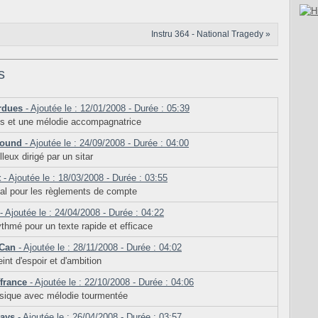
Instru 364 - National Tragedy »
s
rdues
- Ajoutée le : 12/01/2008 - Durée : 05:39
ts et une mélodie accompagnatrice
round
- Ajoutée le : 24/09/2008 - Durée : 04:00
lleux dirigé par un sitar
t
- Ajoutée le : 18/03/2008 - Durée : 03:55
éal pour les règlements de compte
- Ajoutée le : 24/04/2008 - Durée : 04:22
rythmé pour un texte rapide et efficace
 Can
- Ajoutée le : 28/11/2008 - Durée : 04:02
int d'espoir et d'ambition
ffrance
- Ajoutée le : 22/10/2008 - Durée : 04:06
ssique avec mélodie tourmentée
Days
- Ajoutée le : 26/04/2008 - Durée : 03:57