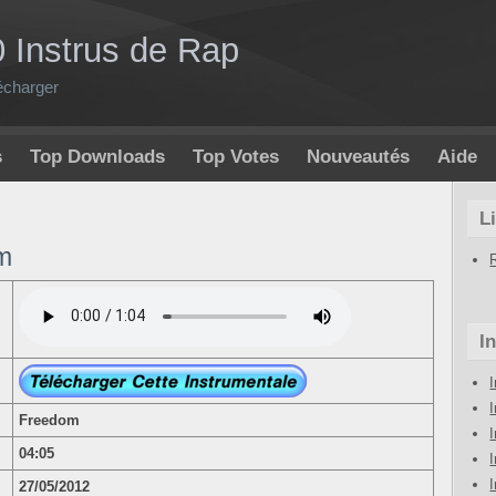
0 Instrus de Rap
écharger
s
Top Downloads
Top Votes
Nouveautés
Aide
L
om
I
Freedom
04:05
I
27/05/2012