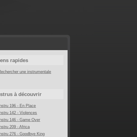
iens rapides
Rechercher une instrumentale
nstrus à découvrir
Instru 196 - En Place
Instru 142 - Violences
Instru 146 - Game Over
nstru 209 - Africa
Instru 276 - Goodbye King