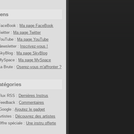
iens
FaceBook :
Ma page FaceBook
Twitter :
Ma page Twitter
YouTube :
Ma page YouTube
Newsletter :
Inscrivez-vous !
SkyBlog :
Ma page SkyBlog
MySpace :
Ma page MySpace
La Brute :
Oserez-vous m'affronter ?
atégories
Flux RSS :
Dernières Instrus
Feedback :
Commentaires
iGoogle :
Ajoutez le gadget
Artistes :
Découvrez des artistes
Offre spéciale :
Une instru offerte