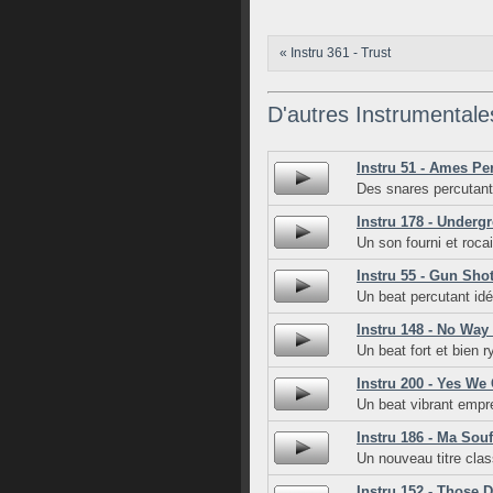
« Instru 361 - Trust
D'autres Instrumentale
Instru 51 - Ames Pe
Des snares percutan
Instru 178 - Underg
Un son fourni et rocai
Instru 55 - Gun Sho
Un beat percutant id
Instru 148 - No Way
Un beat fort et bien 
Instru 200 - Yes We
Un beat vibrant empre
Instru 186 - Ma Sou
Un nouveau titre cla
Instru 152 - Those 