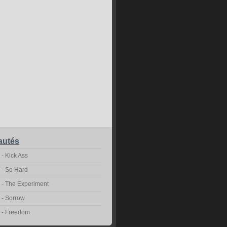
autés
 - Kick Ass
9 - So Hard
7 - The Experiment
3 - Sorrow
2 - Freedom