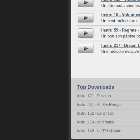
Un titre aux sonorités
Instru 10 - Voluptu
Un beat mélodieux et
Instru 59 - Regrets
-
Un bon son pépère po
Instru 217 - Dream 
Une mélodie évasive 
Top Downloads
Instru 171 - Passion
Instru 251 - Au Fer Rouge
Instru 162 - Le Ghetto
Instru 210 - Amertume
Instru 140 - La Tête Haute