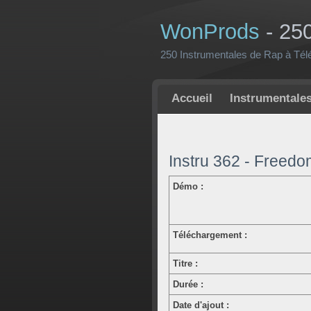
WonProds
- 25
250 Instrumentales de Rap à Tél
Accueil
Instrumentale
Instru 362 - Freed
Démo :
Téléchargement :
Titre :
Durée :
Date d'ajout :