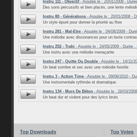
Instru 111 - Objectif
- Ajoutée le : 20/01/2008 - Duré
Des sons percussifs et bien placés, une lente mélodie
Instru 80 - Générations
- Ajoutée le : 20/01/2008 - D
Un style épuré pour donner la priorité au flow
Instru 281 - Mal-Etre
- Ajoutée le : 04/08/2009 - Duré
Une mélodie avec dissonances pour un texte contras
Instru 252 - Trahi
- Ajoutée le : 24/05/2009 - Durée :
Une instru avec une mélodie menaçante
Instru 247 - Quitte Ou Double
- Ajoutée le : 14/11/2
Un beat sombre et sec avec une mélodie hostile
Instru 3 - Action Time
- Ajoutée le : 09/06/2010 - Du
Une instrumentale rythmée et dramatique
Instru 134 - Murs De Béton
- Ajoutée le : 26/03/2008
Un beat dur et violent pour des lyrics bruts
Top Downloads
Top Votes