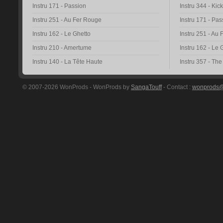
Instru 171 - Passion
Instru 344 - Kic
Instru 251 - Au Fer Rouge
Instru 171 - Pas
Instru 162 - Le Ghetto
Instru 251 - Au
Instru 210 - Amertume
Instru 162 - Le 
Instru 140 - La Tête Haute
Instru 357 - Th
© 2007-2026 WonProds - WonProds by
SangaTouff
- Contact :
wonprods@h